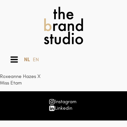
NL
EN
Roxeanne Hazes X
Miss Etam
Instagram
Linkedin